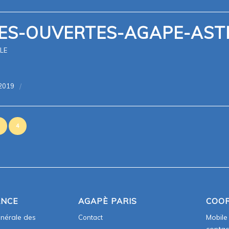
ES-OUVERTES-AGAPE-ASTR
OLE
/
2019
4
ANCE
AGAPÈ PARIS
COO
énérale des
Mobile
Contact