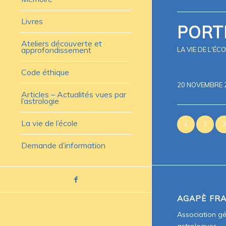
Livres
PORT
Ateliers découverte et
approfondissement
LA VIE DE L'ÉC
Code éthique
20 NOVEMBRE 
Articles – Actualités vues par
l’astrologie
La vie de l’école
1
2
3
Demande d’information
AGAPÈ FR
Association g